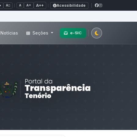
Acessibilidade
A+
A++
|
■
A□
A
Notícias
Seções
e-SIC