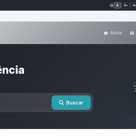
A
A●
A
Início
ência
Buscar